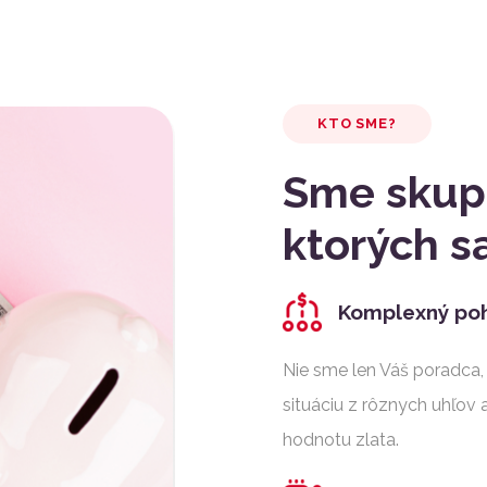
KTO SME?
Sme skupi
ktorých s
Komplexný poh
Nie sme len Váš poradca, 
situáciu z rôznych uhľov
hodnotu zlata.