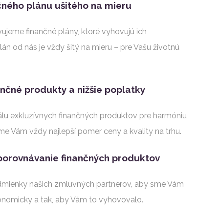
čného plánu ušitého na mieru
avujeme finančné plány, ktoré vyhovujú ich
n od nás je vždy šitý na mieru – pre Vašu životnú
ančné produkty a nižšie poplatky
lu exkluzívnych finančných produktov pre harmóniu
me Vám vždy najlepší pomer ceny a kvality na trhu.
 porovnávanie finančných produktov
mienky našich zmluvných partnerov, aby sme Vám
konomicky a tak, aby Vám to vyhovovalo.