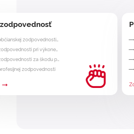
 zodpovednosť
P
 občianskej zodpovednosti…
zodpovednosti pri výkone…
 zodpovednosti za škodu p…
profesijnej zodpovednosti
Zo