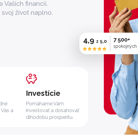
 Vašich financií.
 svoj život naplno.
4,9
7 500+
z 5,0
spokojných
Investície
dné
Pomáhame Vám
a Vás a
investovať a dosahovať
dlhodobú prosperitu.