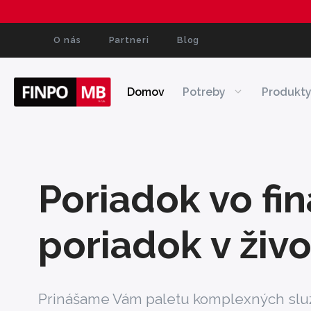
Preskočiť
na
obsah
O nás
Partneri
Blog
Domov
Potreby
Produkt
Poriadok vo fin
poriadok v živ
Prinášame Vám paletu komplexných slu