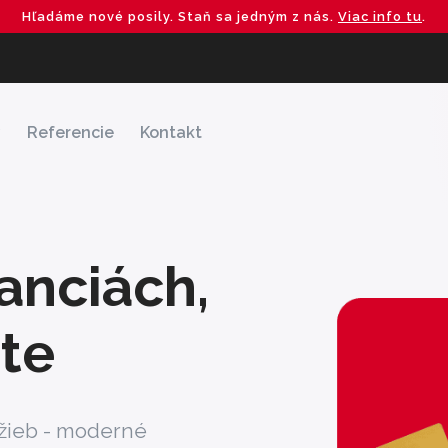
Hľadáme nové posily. Staň sa jedným z nás.
Viac info tu
.
y
Referencie
Kontakt
anciách,
ote
žieb - moderné