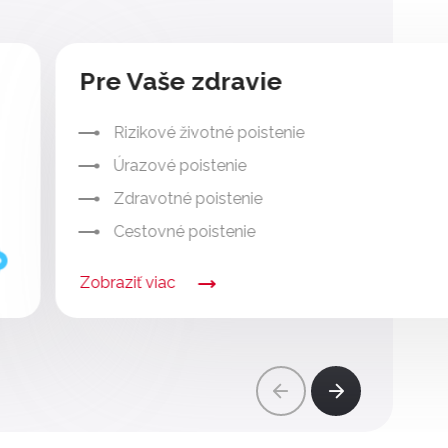
Pre Vaše zdravie
Rizikové životné poistenie
Úrazové poistenie
Zdravotné poistenie
Cestovné poistenie
Zobraziť viac