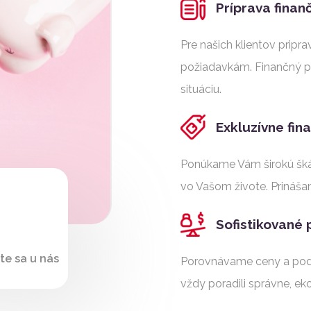
Príprava finan
Pre našich klientov pripr
požiadavkám. Finančný plá
situáciu.
Exkluzívne fin
Ponúkame Vám širokú šká
vo Vašom živote. Prináša
Sofistikované
te sa u nás
Porovnávame ceny a pod
vždy poradili správne, e