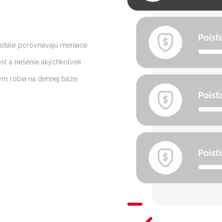
eustále porovnávajú meniace
sť a riešenie akýchkoľvek
 tým robia na dennej báze,