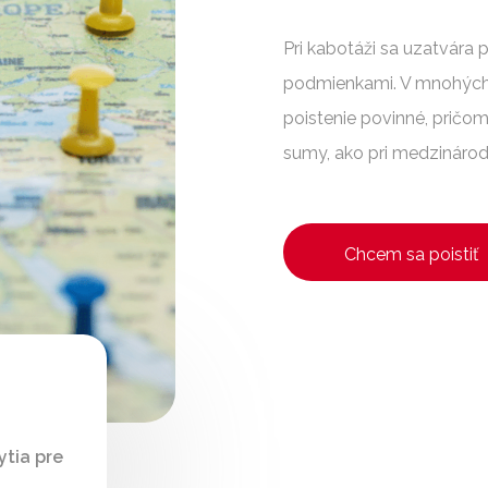
Pri kabotáži sa uzatvára
podmienkami. V mnohých k
poistenie povinné, pričom
sumy, ako pri medzináro
Chcem sa poistiť
ytia pre