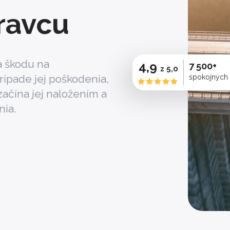
ravcu
a škodu na
4,9
7 500+
z 5,0
prípade jej poškodenia,
spokojných
začína jej naložením a
nia.