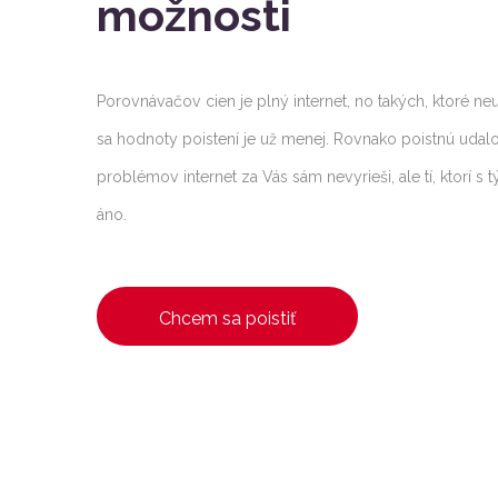
možnosti
Porovnávačov cien je plný internet, no takých, ktoré n
sa hodnoty poistení je už menej. Rovnako poistnú udalo
problémov internet za Vás sám nevyrieši, ale tí, ktorí s
áno.
Chcem sa poistiť