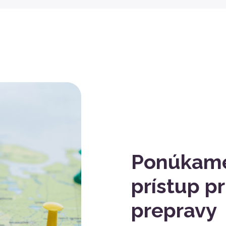
Ponúkame
prístup p
prepravy