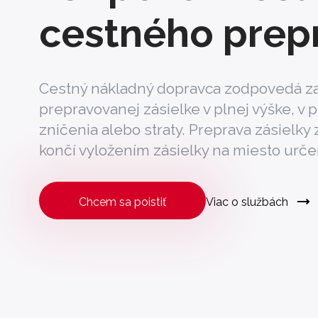
cestného prep
Cestný nákladný dopravca zodpovedá z
prepravovanej zásielke v plnej výške, v 
zničenia alebo straty. Preprava zásielky 
končí vyložením zásielky na miesto urče
Chcem sa poistiť
Viac o službách