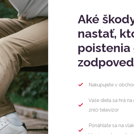
Aké škody
nastať, k
poistenia
zodpoved
Nakupujete v obchod
Vaše dieťa sa hrá n
zničí televízor
Ponáhľate sa na vlak,