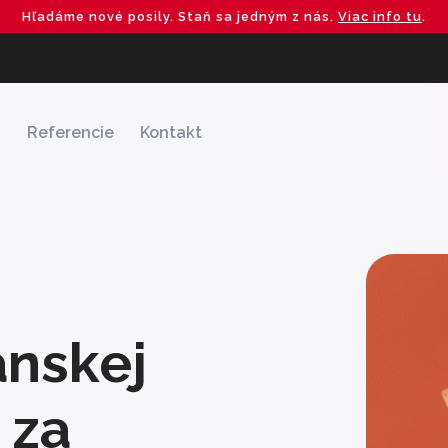
Hľadáme nové posily. Staň sa jedným z nás.
Viac info tu
.
y
Referencie
Kontakt
anskej
 za