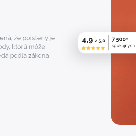
ná, že poistený je
4,9
7 500+
z 5,0
ody, ktorú môže
spokojných
edá podľa zákona