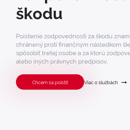
škodu
Poistenie zodpovednosti za škodu zname
chránený proti finančným následkom šk
spôsobiť tretej osobe a za ktorú zodpov
alebo iných právnych predpisov.
Chcem sa poistiť
Viac o službách