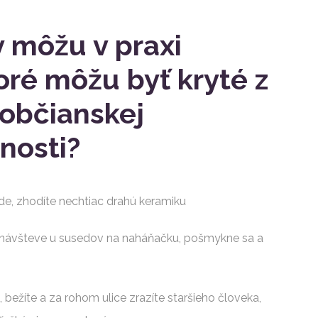
 môžu v praxi
toré môžu byť kryté z
 občianskej
nosti?
e, zhodíte nechtiac drahú keramiku
a návšteve u susedov na naháňačku, pošmykne sa a
 bežíte a za rohom ulice zrazíte staršieho človeka,