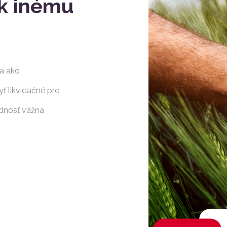
 k inému
ca ako
ť likvidačné pre
ednosť vážna