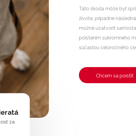
Táto škoda môže byť spô
živote, prípadne následn
možné uzatvoriť samostat
poistením súkromného ma
súčasťou celoročného ce
Chcem sa poistiť
ieratá
osť za