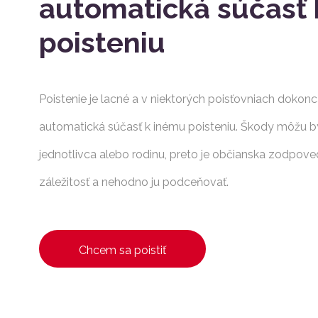
automatická súčasť
poisteniu
Poistenie je lacné a v niektorých poisťovniach dokon
automatická súčasť k inému poisteniu. Škody môžu by
jednotlivca alebo rodinu, preto je občianska zodpov
záležitosť a nehodno ju podceňovať.
Chcem sa poistiť