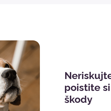
Neriskujt
poistite 
škody