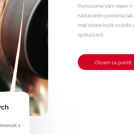
Pomôžeme Vám nielen s vy
nastavením poistenia tak, 
mali dobre kryté vozidlo p
spoluúčasti.
Chcem sa poistiť
ých
mienok v