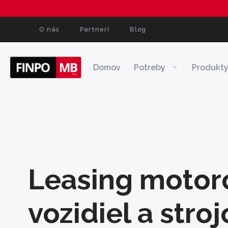
Preskočiť
na
obsah
O nás
Partneri
Blog
Domov
Potreby
Produkt
Leasing motor
vozidiel a stroj