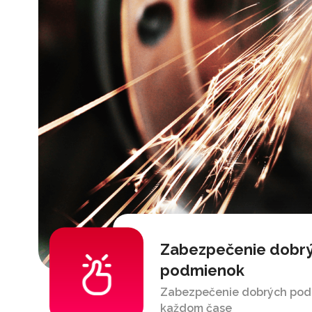
Zabezpečenie dobr
podmienok
Zabezpečenie dobrých pod
každom čase