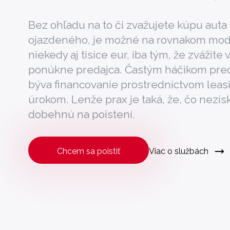
Bez ohľadu na to či zvažujete kúpu aut
ojazdeného, je možné na rovnakom model
niekedy aj tisíce eur, iba tým, že zvážite
ponúkne predajca. Častým háčikom pre
býva financovanie prostredníctvom lea
úrokom. Lenže prax je taká, že, čo nezísk
dobehnú na poistení.
Chcem sa poistiť
Viac o službách