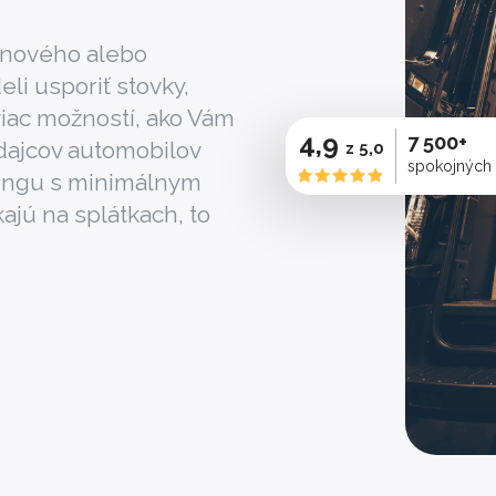
a nového alebo
i usporiť stovky,
 viac možností, ako Vám
4,9
7 500+
dajcov automobilov
z 5,0
spokojných
singu s minimálnym
ajú na splátkach, to