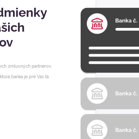
dmienky
šich
ov
ich zmluvných partnerov,
orá banka je pre Vás tá