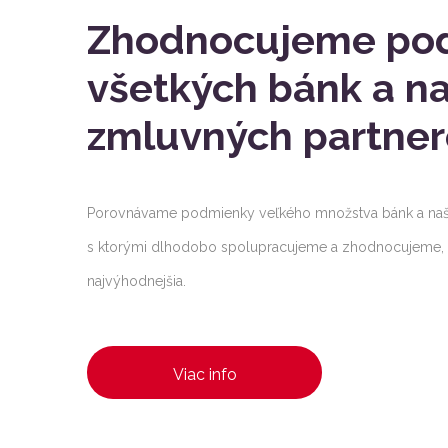
Zhodnocujeme po
všetkých bánk a na
zmluvných partner
Porovnávame podmienky veľkého množstva bánk a naš
s ktorými dlhodobo spolupracujeme a zhodnocujeme, kt
najvýhodnejšia.
Viac info