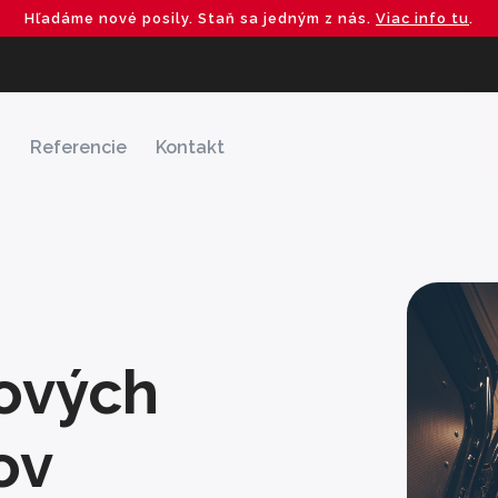
Hľadáme nové posily. Staň sa jedným z nás.
Viac info tu
.
y
Referencie
Kontakt
ových
ov