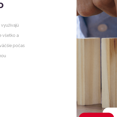
o
 využívajú
e všetko a
 väčšie počas
mou