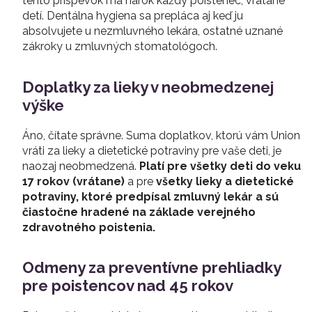
tento príspevok má nárok každý poistenec, vrátane
detí. Dentálna hygiena sa prepláca aj keď ju
absolvujete u nezmluvného lekára, ostatné uznané
zákroky u zmluvných stomatológoch.
Doplatky za lieky v neobmedzenej
výške
Áno, čítate správne. Suma doplatkov, ktorú vám Union
vráti za lieky a dietetické potraviny pre vaše deti, je
naozaj neobmedzená.
Platí pre všetky deti do veku
17 rokov (vrátane)
a pre
všetky lieky a dietetické
potraviny, ktoré predpísal zmluvný lekár a sú
čiastočne hradené na základe verejného
zdravotného poistenia.
Odmeny za preventívne prehliadky
pre poistencov nad 45 rokov