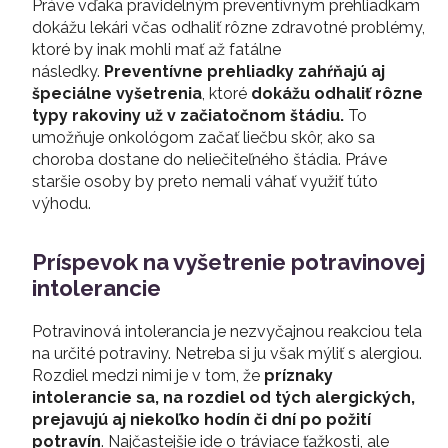
Práve vďaka pravidelným preventívnym prehliadkam
dokážu lekári včas odhaliť rôzne zdravotné problémy,
ktoré by inak mohli mať až fatálne
následky.
Preventívne prehliadky zahŕňajú aj
špeciálne vyšetrenia
, ktoré
dokážu odhaliť rôzne
typy rakoviny už v začiatočnom štádiu.
To
umožňuje onkológom začať liečbu skôr, ako sa
choroba dostane do neliečiteľného štádia. Práve
staršie osoby by preto nemali váhať využiť túto
výhodu.
Príspevok na vyšetrenie potravinovej
intolerancie
Potravinová intolerancia je nezvyčajnou reakciou tela
na určité potraviny. Netreba si ju však mýliť s alergiou.
Rozdiel medzi nimi je v tom, že
príznaky
intolerancie sa, na rozdiel od tých alergických,
prejavujú aj niekoľko hodín či dní po požití
potravín
. Najčastejšie ide o tráviace ťažkosti, ale