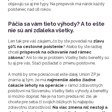
objavujú sa aj iné typy. Na príspevok má nárok každý
poistenec nad 18 rokov.
Páčia sa vám tieto výhody? A to ešte
nie sú ani zďaleka všetky.
Len tak pre váš záujem…čo by ste povedali na
zľavu
50% na cestovné poistenie
? Alebo by ste radšej
chceli
príspevok na očkovanie nad rámec
zákona
? Ani to nie je problém. Všetky tieto benefity sú
tu aj pre vás. Stačí požiadať o zmenu poisťovne.
A mohli by sme pokračovať ešte ďalej. Union ZP je
známa aj tým, že má
najmenšie alebo žiadne
čakacie lehoty na operácie
v rámci zdravotných
poisťovní na Slovensku. Všetky tieto výhody a benefity
si možno dopriať. Nie je na tom predsa nič zlé, ak
chcete pre seba či svojich blízkych tú najlepšiu
zdravotnú starostlivosť.
Na viac zmena nič nestojí a