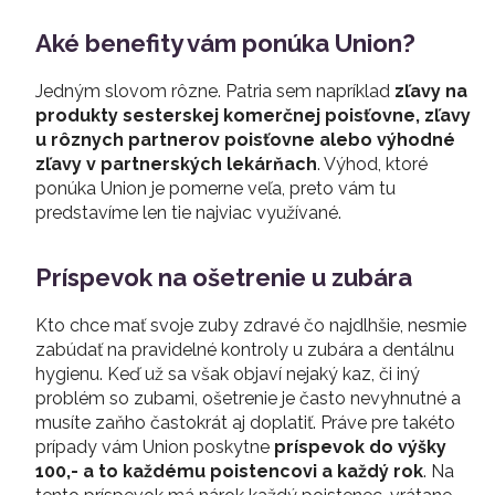
Aké benefity vám ponúka Union?
Jedným slovom rôzne. Patria sem napríklad
zľavy na
produkty sesterskej komerčnej poisťovne, zľavy
u rôznych partnerov poisťovne alebo výhodné
zľavy v partnerských lekárňach
. Výhod, ktoré
ponúka Union je pomerne veľa, preto vám tu
predstavíme len tie najviac využívané.
Príspevok na ošetrenie u zubára
Kto chce mať svoje zuby zdravé čo najdlhšie, nesmie
zabúdať na pravidelné kontroly u zubára a dentálnu
hygienu. Keď už sa však objaví nejaký kaz, či iný
problém so zubami, ošetrenie je často nevyhnutné a
musíte zaňho častokrát aj doplatiť. Práve pre takéto
prípady vám Union poskytne
príspevok do výšky
100,- a to každému poistencovi a každý rok
. Na