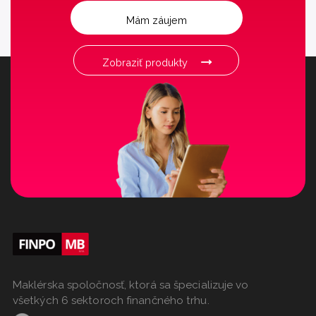
Mám záujem
Zobraziť produkty
Maklérska spoločnosť, ktorá sa špecializuje vo
všetkých 6 sektoroch finančného trhu.