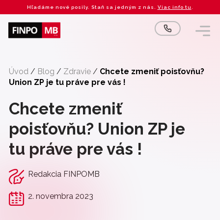
Preskočiť
Hľadáme nové posily. Staň sa jedným z nás.
Viac info tu
.
na
obsah
Úvod
/
Blog
/
Zdravie
/
Chcete zmeniť poisťovňu?
Union ZP je tu práve pre vás !
Chcete zmeniť
poisťovňu? Union ZP je
tu práve pre vás !
Redakcia FINPOMB
2. novembra 2023