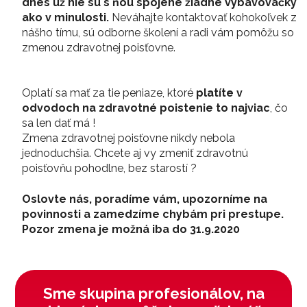
dnes už nie sú s ňou spojené žiadne vybavovačky
ako v minulosti.
Neváhajte kontaktovať kohokoľvek z
nášho tímu, sú odborne školení a radi vám pomôžu so
zmenou zdravotnej poisťovne.
Oplatí sa mať za tie peniaze, ktoré
platíte v
odvodoch na zdravotné poistenie to najviac
, čo
sa len dať má !
Zmena zdravotnej poisťovne nikdy nebola
jednoduchšia. Chcete aj vy zmeniť zdravotnú
poisťovňu pohodlne, bez starostí ?
Oslovte nás, poradíme vám, upozorníme na
povinnosti a zamedzíme chybám pri prestupe.
Pozor zmena je možná iba do 31.9.2020
Sme skupina profesionálov, na