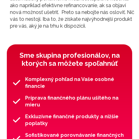
ako napríklad efektívne refinancovanie, ak sa objaví
nová možnosť ušetriť. Preto sa nebojte nás osloviť. Nič
vás to nestojí. Iba to, že získate najvýhodnejší produkt
pre vás, aký je na trhu k dispozícii.
Sme skupina profesionálov, na
ktorých sa môžete spoľahnúť
Komplexný pohľad na Vaše osobné
financie
Príprava finančného plánu ušitého na
mieru
Exkluzívne finančné produkty a nižšie
poplatky
Sofistikované porovnávanie finančných