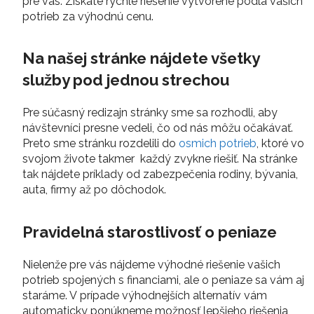
pre vás. Získate rýchle riešenie vytvorené podla vašich
potrieb za výhodnú cenu.
Na našej stránke nájdete všetky
služby pod jednou strechou
Pre súčasný redizajn stránky sme sa rozhodli, aby
návštevníci presne vedeli, čo od nás môžu očakávať.
Preto sme stránku rozdelili do
osmich potrieb
, ktoré vo
svojom živote takmer každý zvykne riešiť. Na stránke
tak nájdete príklady od zabezpečenia rodiny, bývania,
auta, firmy až po dôchodok.
Pravidelná starostlivosť o peniaze
Nielenže pre vás nájdeme výhodné riešenie vašich
potrieb spojených s financiami, ale o peniaze sa vám aj
staráme. V prípade výhodnejších alternatív vám
automaticky ponúkneme možnosť lepšieho riešenia,