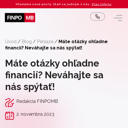
Preskočiť
Hľadáme nové posily. Staň sa jedným z nás.
Viac info tu
.
na
obsah
Úvod
/
Blog
/
Peniaze
/
Máte otázky ohľadne
financií? Neváhajte sa nás spýtať!
Máte otázky ohľadne
financií? Neváhajte sa
nás spýtať!
Redakcia FINPOMB
2. novembra 2023