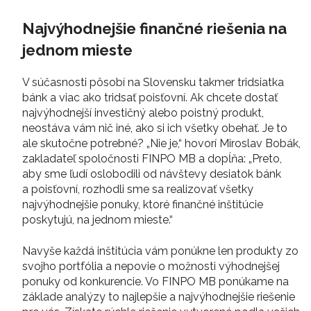
Najvýhodnejšie finančné riešenia na
jednom mieste
V súčasnosti pôsobí na Slovensku takmer tridsiatka
bánk a viac ako tridsať poisťovní. Ak chcete dostať
najvýhodnejší investičný alebo poistný produkt,
neostáva vám nič iné, ako si ich všetky obehať. Je to
ale skutočne potrebné? „Nie je,“ hovorí Miroslav Bobák,
zakladateľ spoločnosti FINPO MB a dopĺňa: „Preto,
aby sme ľudí oslobodili od návštevy desiatok bánk
a poisťovní, rozhodli sme sa realizovať všetky
najvýhodnejšie ponuky, ktoré finančné inštitúcie
poskytujú, na jednom mieste.“
Navyše každá inštitúcia vám ponúkne len produkty zo
svojho portfólia a nepovie o možnosti výhodnejšej
ponuky od konkurencie. Vo FINPO MB ponúkame na
základe analýzy to najlepšie a najvýhodnejšie riešenie